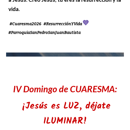
vida.
💜
#Cuaresma2026
#ResurrecciónYVida
#ParroquiaSanPedroSanJuanBautista
IV Domingo de CUARESMA:
¡Jesús es LUZ, déjate
ILUMINAR!