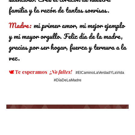
familia y la razón de tantas sonrisas.
Madre:
mi primer amor, mi mejor ejemplo
y mi mayor orgullo. Feliz día de la madre,
gracias por ser hogar, fuerza y ternura a la
vez.
🕊️ Te esperamos
¡No faltes!
#ElCaminoLaVerdadYLaVida
#DíaDeLaMadre