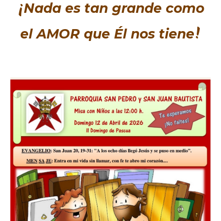
¡
N
ada es tan grande como
!
el
AMOR
que
Él nos tiene