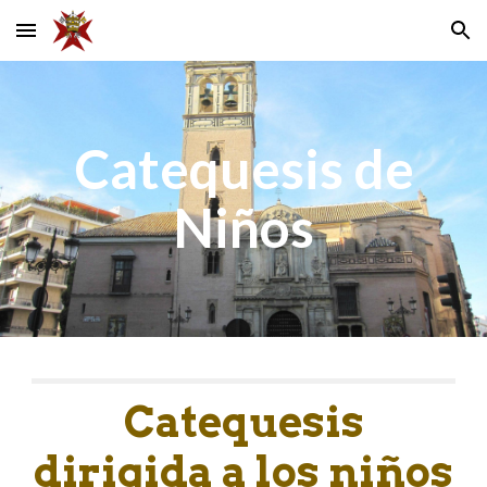
Skip to main content
Skip to navigation
C
atequesis de
Niños
C
atequesis
dirigida a los niños